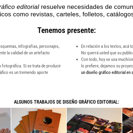
áfico editorial
resuelve necesidades de comun
sicos como revistas, carteles, folletos, catálogos
Tenemos presente:
squemas, infografías, personajes,
En relación a los textos, acá 
te la calidad de un artefacto
No querrá usted que su publica
Con todo, hoy se usa muchísimo
otográfica. Si se trata de producir
lo prefiere, dejamos su proye
gráfico es un tremendo aporte
un diseño gráfico editorial en
ALGUNOS TRABAJOS DE DISEÑO GRÁFICO EDITORIAL: