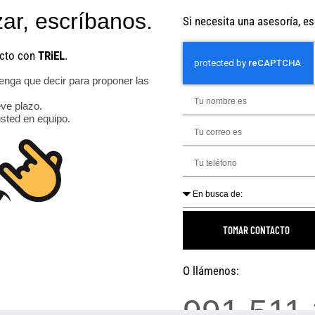
ar, escríbanos.
Si necesita una asesoría, es
acto con
TRiEL
.
nga que decir para proponer las
ve plazo.
sted en equipo.
TOMAR CONTACTO
O llámenos:
991 511