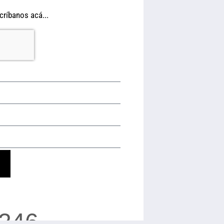
críbanos acá...
 246