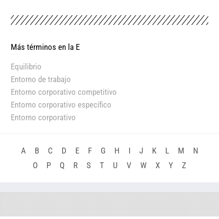
Más términos en la
E
Equilibrio
Entorno de trabajo
Entorno corporativo competitivo
Entorno corporativo específico
Entorno corporativo
A
B
C
D
E
F
G
H
I
J
K
L
M
N
O
P
Q
R
S
T
U
V
W
X
Y
Z