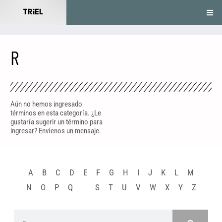
TRiEL
R
Aún no hemos ingresado
términos en esta categoría. ¿Le
gustaría sugerir un término para
ingresar? Envíenos un mensaje.
A
B
C
D
E
F
G
H
I
J
K
L
M
N
O
P
Q
R
S
T
U
V
W
X
Y
Z