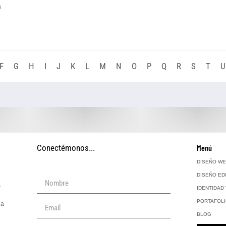
o
F
G
H
I
J
K
L
M
N
O
P
Q
R
S
T
U
Conectémonos...
Menú
DISEÑO W
DISEÑO ED
s
IDENTIDAD
PORTAFOL
la
BLOG