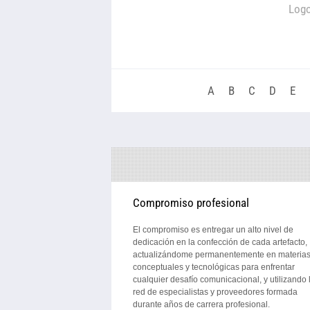
Log
A
B
C
D
E
Compromiso profesional
El compromiso es entregar un alto nivel de
dedicación en la confección de cada artefacto,
actualizándome permanentemente en materia
conceptuales y tecnológicas para enfrentar
cualquier desafío comunicacional, y utilizando 
red de especialistas y proveedores formada
durante años de carrera profesional.