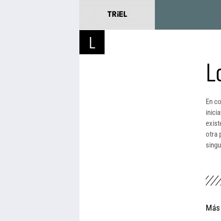
TRiEL
L
L
En co
inici
exist
otra 
singu
Más 