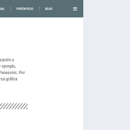
UAL
PORTAFOLIO
BLOG
ización u
r ejemplo,
 Panasonic. Por
rca gráfica