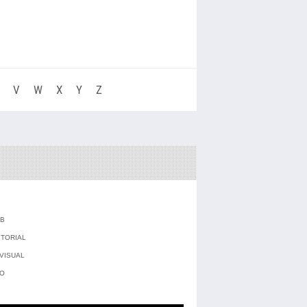
V
W
X
Y
Z
EB
ITORIAL
 VISUAL
IO